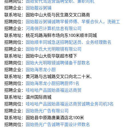
招聘岗位：
固始安代驾运营诚聘全职、兼职司机
招聘企业：
固始靓谷粥铺
联系地址：固始中山大街与民生路交叉口路南
招聘岗位：
固始靓谷粥铺诚聘早餐师傅、早餐合伙人，洗碗工
招聘企业：
河南俏巴计算机信息有限公司
联系地址：桃花坞路海鲜市场向东100米顺丰同城
招聘岗位：
固始顺丰同城急送招聘配送员、业务经理数名
招聘企业：
固始华氏大光明眼镜有限公司
联系地址：固始中山大街华联超市楼下
招聘岗位：
固始大光明眼镜诚聘储备干部数名
招聘企业：
固始海思龙小厨
联系地址：黄河路与古城路交叉口向北二十米、
招聘岗位：
固始海思龙小厨招聘厨师1名
招聘企业：
哇哈哈产品固始县福运达商贸
联系地址：温州国际商城
招聘岗位：
哇哈哈产品固始县福运达商贸诚聘业务司机3名
招聘企业：
固始扬光广告有限公司
联系地址：固始县中原路唐巢酒店北100米
招聘岗位：
固始扬光广告诚聘平面设计师数名