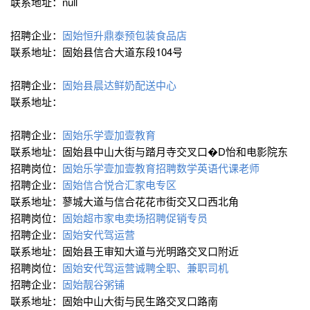
联系地址：null
招聘企业：
固始恒升鼎泰预包装食品店
联系地址：固始县信合大道东段104号
招聘企业：
固始县晨达鲜奶配送中心
联系地址：
招聘企业：
固始乐学壹加壹教育
联系地址：固始县中山大街与踏月寺交叉口�D怡和电影院东
招聘岗位：
固始乐学壹加壹教育招聘数学英语代课老师
招聘企业：
固始信合悦合汇家电专区
联系地址：蓼城大道与信合花花市街交又口西北角
招聘岗位：
固始超市家电卖场招聘促销专员
招聘企业：
固始安代驾运营
联系地址：固始县王审知大道与光明路交叉口附近
招聘岗位：
固始安代驾运营诚聘全职、兼职司机
招聘企业：
固始靓谷粥铺
联系地址：固始中山大街与民生路交叉口路南