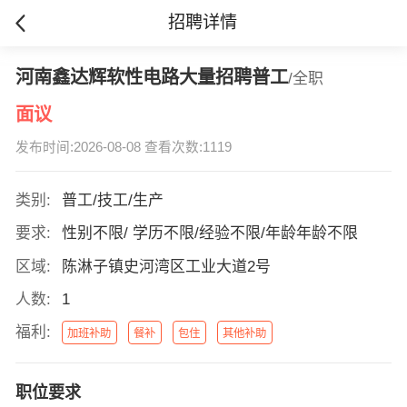
招聘详情
河南鑫达辉软性电路大量招聘普工
/全职
面议
发布时间:2026-08-08 查看次数:1119
类别:
普工/技工/生产
要求:
性别不限/ 学历不限/经验不限/年龄年龄不限
区域:
陈淋子镇史河湾区工业大道2号
人数:
1
福利:
加班补助
餐补
包住
其他补助
职位要求